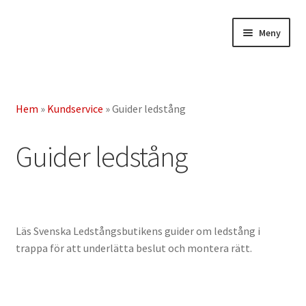
Hoppa
Hoppa
Meny
till
till
navigering
innehåll
Butik
Hem
»
Kundservice
»
Guider ledstång
Expande
Kundservice
underm
Guider ledstång
Om Svenska Ledstångsbutiken AB
Expande
Guider ledstång
underm
Köpvillkor – Returpolicy
Läs Svenska Ledstångsbutikens guider om ledstång i
Integritetspolicy – Användarvillkor
trappa för att underlätta beslut och montera rätt.
Garantier
Våra produkter